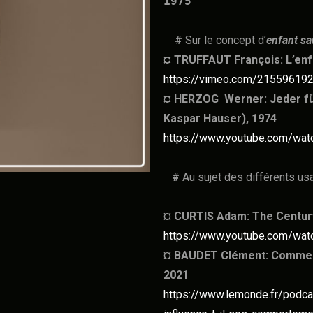
1975
#
Sur le concept d’
enfant s
¤ TRUFFAUT François: L’en
https://vimeo.com/21559619
¤ HERZOG Werner: Jeder für
Kaspar Hauser), 1974
https://www.youtube.com/wa
#
Au sujet des différents us
¤
CURTIS Adam: The Century
https://www.youtube.com/w
¤
BAUDET Clément: Comment 
2021
https://www.lemonde.fr/podc