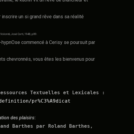
r inscrire un si grand rêve dans sa réalité
olonté, José Corti, 1948, p 89.
utO-hypnOse commencé à Cerisy se poursuit par
ants chevronnés, vous êtes les bienvenus pour
Ressources Textuelles et Lexicales :
definition/pr%C3%A9dicat
tion des plaisirs
:
land Barthes par Roland Barthes,