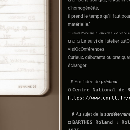
d’homogénéité,
il prend le temps qu’il faut pou
matérielle.”
–
Gaston Bachelard, La Terre et les Rêveries de la V
¤ ¤ ¤ Le suivi de l’atelier a
visiOcOnférences.
Curieux, débutants ou pratiqu
échanger.
#
Sur l’idée de
prédicat
:
¤
Centre National de 
https://www.cnrtl.fr/
#
Au sujet de la
surdétermina
¤
BARTHES Roland : Ro