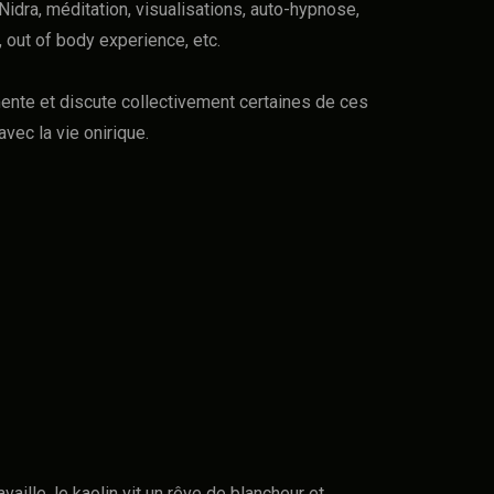
Nidra, méditation, visualisations, auto-hypnose,
 out of body experience, etc.
ente et discute collectivement certaines de ces
avec la vie onirique.
availle, le kaolin vit un rêve de blancheur et