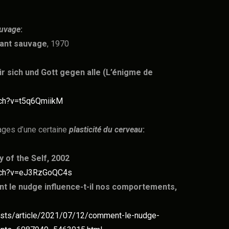
auvage
:
fant sauvage
, 1970
2
 sich und Gott gegen alle (L’énigme de
tch?v=t5q6QmiikM
ages d’une certaine
plasticité du cerveau
:
 of the Self
, 2002
atch?v=eJ3RzGoQC4s
le nudge influence-t-il nos comportements,
asts/article/2021/07/12/comment-le-nudge-